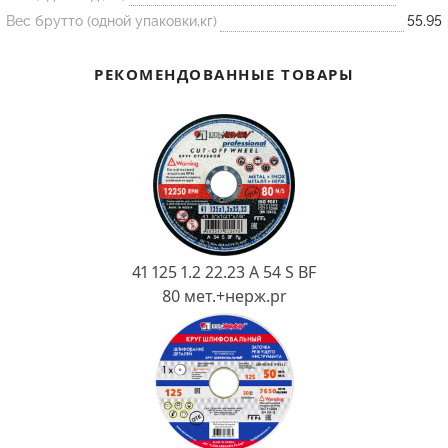
Ковш разливочный
Вес брутто (одной упаковки,кг)
55.95
Желоб
РЕКОМЕНДОВАННЫЕ ТОВАРЫ
Огнеупорная SiC смесь
Крышка
41 125 1.2 22.23 A 54 S BF
80 мет.+нерж.pr