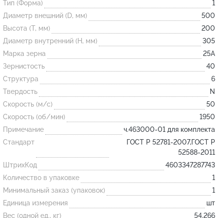
Тип (Форма)
1
Диаметр внешний (D, мм)
500
Огнеупорные
Высота (T, мм)
200
изделия
Диаметр внутренний (H, мм)
305
Скачать каталог
Марка зерна
25А
Зернистость
40
Тигель
Структура
6
Муфель
Твердость
N
Черпак
Скорость (м/с)
50
Шербер
Скорость (об/мин)
1950
Примечание
ч.463000-01 для комплекта
Трубка
Стандарт
ГОСТ Р 52781-2007,ГОСТ Р
Стержень
52588-2011
Пробка
ШтрихКод
4603347287743
Подставка
Количество в упаковке
1
Минимальный заказ (упаковок)
1
Лодочка
Единица измерения
шт
Контакт
Вес (одной ед., кг)
54.266