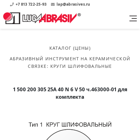
+7 813 722-25-93
lap@abrasives.ru
Продукция
Поддержка
Абразивы на
О компании
бакелитовой связке
КАТАЛОГ (ЦЕНЫ)
Прайсы
Где купить?
Скачать каталог
АБРАЗИВНЫЙ ИНСТРУМЕНТ НА КЕРАМИЧЕСКОЙ
Скачать прайсы на нашу продукцию
О нас
Контакты
СВЯЗКЕ
:
КРУГИ ШЛИФОВАЛЬНЫЕ
Круги шлифовальные
Информация о заводе
Каталоги
Круги отрезные
Войти
Скачать каталоги продукции
История
Сегменты шлифовальные
1 500 200 305 25А 40 N 6 V 50 ч.463000-01 для
История завода
Бруски шлифовальные
комплекта
Справочники
Абразивы на
Нормативные документы, ГОСТы, Инструкции по
Партнеры
керамической связке
эсплуатации
Список партнеров завода
Скачать каталог
Круги шлифовальные
Публикации
Мероприятия