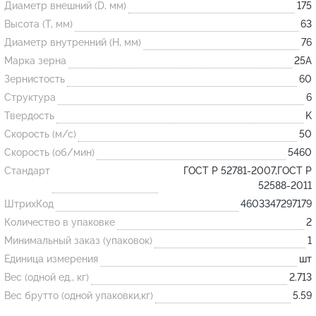
Диаметр внешний (D, мм)
175
Высота (T, мм)
63
Огнеупорные
Диаметр внутренний (H, мм)
76
изделия
Марка зерна
25А
Скачать каталог
Зернистость
60
Структура
6
Тигель
Твердость
K
Муфель
Скорость (м/с)
50
Черпак
Скорость (об/мин)
5460
Шербер
Стандарт
ГОСТ Р 52781-2007,ГОСТ Р
52588-2011
Трубка
ШтрихКод
4603347297179
Стержень
Количество в упаковке
2
Пробка
Минимальный заказ (упаковок)
1
Подставка
Единица измерения
шт
Вес (одной ед., кг)
2.713
Лодочка
Вес брутто (одной упаковки,кг)
5.59
Контакт