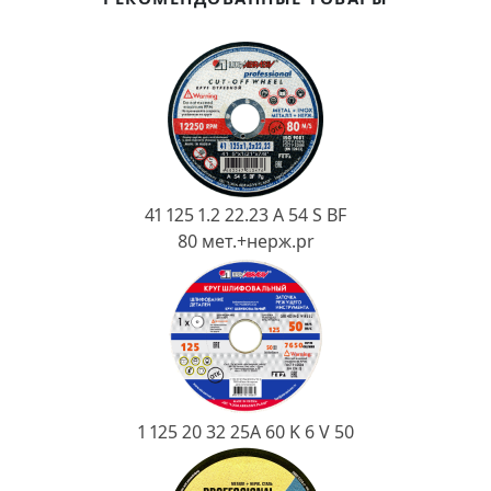
Ковш разливочный
Желоб
Огнеупорная SiC смесь
Крышка
41 125 1.2 22.23 A 54 S BF
80 мет.+нерж.pr
1 125 20 32 25А 60 K 6 V 50