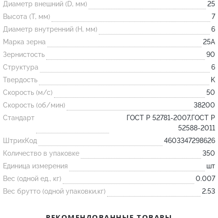
Диаметр внешний (D, мм)
25
Высота (T, мм)
7
Огнеупорные
Диаметр внутренний (H, мм)
6
изделия
Марка зерна
25А
Скачать каталог
Зернистость
90
Структура
6
Тигель
Твердость
K
Муфель
Скорость (м/с)
50
Черпак
Скорость (об/мин)
38200
Шербер
Стандарт
ГОСТ Р 52781-2007,ГОСТ Р
52588-2011
Трубка
ШтрихКод
4603347298626
Стержень
Количество в упаковке
350
Пробка
Единица измерения
шт
Подставка
Вес (одной ед., кг)
0.007
Вес брутто (одной упаковки,кг)
2.53
Лодочка
Контакт
РЕКОМЕНДОВАННЫЕ ТОВАРЫ