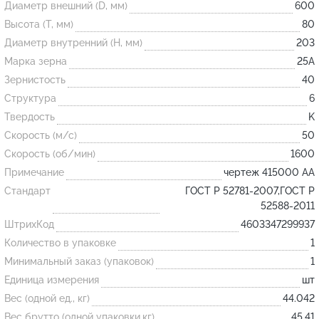
Диаметр внешний (D, мм)
600
Высота (T, мм)
80
Огнеупорные
Диаметр внутренний (H, мм)
203
изделия
Марка зерна
25А
Скачать каталог
Зернистость
40
Структура
6
Тигель
Твердость
K
Муфель
Скорость (м/с)
50
Черпак
Скорость (об/мин)
1600
Шербер
Примечание
чертеж 415000 АА
Трубка
Стандарт
ГОСТ Р 52781-2007,ГОСТ Р
52588-2011
Стержень
ШтрихКод
4603347299937
Пробка
Количество в упаковке
1
Подставка
Минимальный заказ (упаковок)
1
Единица измерения
шт
Лодочка
Вес (одной ед., кг)
44.042
Контакт
Вес брутто (одной упаковки,кг)
45.41