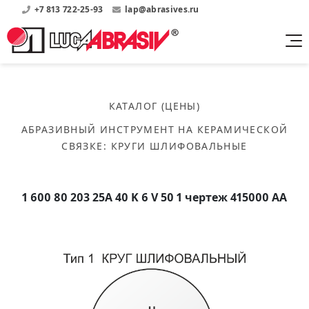
+7 813 722-25-93
lap@abrasives.ru
Продукция
Поддержка
Абразивы на
О компании
бакелитовой связке
КАТАЛОГ (ЦЕНЫ)
Прайсы
Где купить?
Скачать каталог
АБРАЗИВНЫЙ ИНСТРУМЕНТ НА КЕРАМИЧЕСКОЙ
Скачать прайсы на нашу продукцию
О нас
Контакты
СВЯЗКЕ
:
КРУГИ ШЛИФОВАЛЬНЫЕ
Круги шлифовальные
Информация о заводе
Каталоги
Круги отрезные
Войти
Скачать каталоги продукции
История
Сегменты шлифовальные
1 600 80 203 25А 40 K 6 V 50 1 чертеж 415000 АА
История завода
Бруски шлифовальные
Справочники
Абразивы на
Нормативные документы, ГОСТы, Инструкции по
Партнеры
керамической связке
эсплуатации
Список партнеров завода
Скачать каталог
Круги шлифовальные
Публикации
Мероприятия