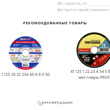
Вес (одной ед., кг)
Вес брутто (одной упаковки,кг)
РЕКОМЕНДОВАННЫЕ ТОВАРЫ
41 125 1 22.23 A 54 S 
1 125 20 32 25А 60 K 6 V 50
мет.+нерж.PROF
рекомендации