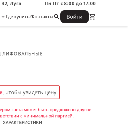
 32, Луга
Пн-Пт с 8:00 до 17:00
Войти
Где купить?
Контакты
Корпоративная информация
Огнеупорные
Часто задаваемые вопросы
Бухгалтерская отчетность,
изделия
Информация о размещении заказа,
Информация для акционеров,
сроках изготовения, возврате
Документы о праве собственности
товара, контактной информации, и
Скачать каталог
 ШЛИФОВАЛЬНЫЕ
многое другое.
Тигель
Муфель
Черпак
Шербер
е
, чтобы увидеть цену
Трубка
Стержень
ром счета может быть предложено другое
Пробка
тветствии с минимальной партией.
ХАРАКТЕРИСТИКИ
Подставка