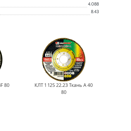
4.088
8.43
BF 80
КЛТ 1 125 22.23 Ткань A 40
80