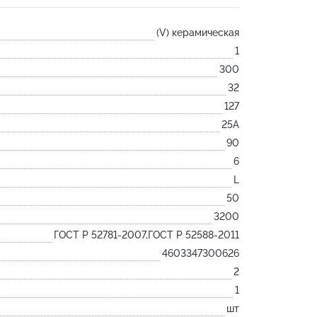
Лодочка
(V) керамическая
Контакт
1
Ковш разливочный
300
Желоб
32
Огнеупорная SiC смесь
127
Крышка
25А
90
6
L
50
3200
ГОСТ Р 52781-2007,ГОСТ Р 52588-2011
4603347300626
2
1
шт