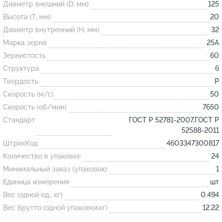
Диаметр внешний (D, мм)
125
Высота (T, мм)
20
Огнеупорные
Диаметр внутренний (H, мм)
32
изделия
Марка зерна
25А
Скачать каталог
Зернистость
60
Структура
6
Тигель
Твердость
P
Муфель
Скорость (м/с)
50
Черпак
Скорость (об/мин)
7650
Шербер
Стандарт
ГОСТ Р 52781-2007,ГОСТ Р
52588-2011
Трубка
ШтрихКод
4603347300817
Стержень
Количество в упаковке
24
Пробка
Минимальный заказ (упаковок)
1
Подставка
Единица измерения
шт
Вес (одной ед., кг)
0.494
Лодочка
Вес брутто (одной упаковки,кг)
12.22
Контакт