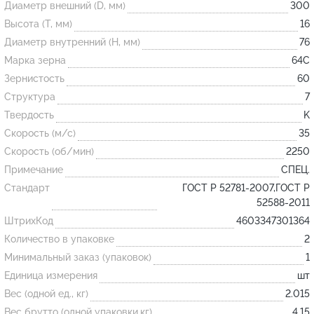
Диаметр внешний (D, мм)
300
Высота (T, мм)
16
Огнеупорные
Диаметр внутренний (H, мм)
76
изделия
Марка зерна
64С
Скачать каталог
Зернистость
60
Структура
7
Тигель
Твердость
K
Муфель
Скорость (м/с)
35
Черпак
Скорость (об/мин)
2250
Шербер
Примечание
СПЕЦ.
Трубка
Стандарт
ГОСТ Р 52781-2007,ГОСТ Р
52588-2011
Стержень
ШтрихКод
4603347301364
Пробка
Количество в упаковке
2
Подставка
Минимальный заказ (упаковок)
1
Единица измерения
шт
Лодочка
Вес (одной ед., кг)
2.015
Контакт
Вес брутто (одной упаковки,кг)
4.15