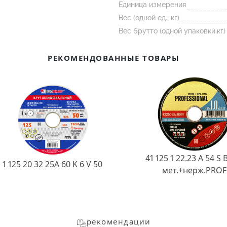
Единица измерения
Вес (одной ед., кг)
Вес брутто (одной упаковки,кг)
РЕКОМЕНДОВАННЫЕ ТОВАРЫ
41 125 1 22.23 A 54 S 
1 125 20 32 25А 60 K 6 V 50
мет.+нерж.PROF
рекомендации