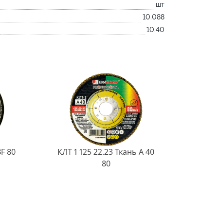
шт
10.088
10.40
BF 80
КЛТ 1 125 22.23 Ткань A 40
80