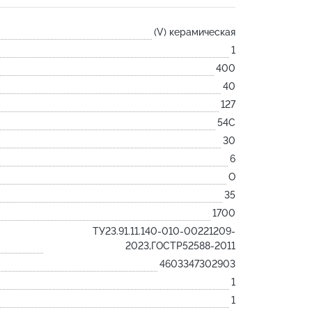
Лодочка
(V) керамическая
Контакт
1
Ковш разливочный
400
Желоб
40
Огнеупорная SiC смесь
127
Крышка
54С
30
6
O
35
1700
ТУ23.91.11.140-010-00221209-
2023,ГОСТР52588-2011
4603347302903
1
1