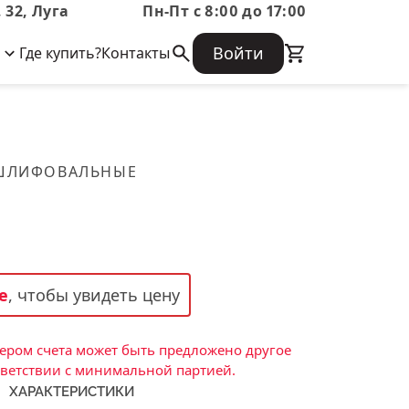
 32, Луга
Пн-Пт с 8:00 до 17:00
Войти
Где купить?
Контакты
Корпоративная информация
Огнеупорные
Часто задаваемые вопросы
Бухгалтерская отчетность,
изделия
Информация о размещении заказа,
Информация для акционеров,
сроках изготовения, возврате
Документы о праве собственности
товара, контактной информации, и
Скачать каталог
 ШЛИФОВАЛЬНЫЕ
многое другое.
Тигель
Муфель
Черпак
Шербер
е
, чтобы увидеть цену
Трубка
Стержень
ром счета может быть предложено другое
Пробка
тветствии с минимальной партией.
ХАРАКТЕРИСТИКИ
Подставка