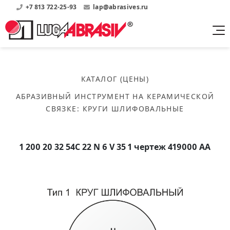
+7 813 722-25-93
lap@abrasives.ru
Продукция
Поддержка
Абразивы на
О компании
бакелитовой связке
КАТАЛОГ (ЦЕНЫ)
Прайсы
Где купить?
Скачать каталог
АБРАЗИВНЫЙ ИНСТРУМЕНТ НА КЕРАМИЧЕСКОЙ
Скачать прайсы на нашу продукцию
О нас
Контакты
СВЯЗКЕ
:
КРУГИ ШЛИФОВАЛЬНЫЕ
Круги шлифовальные
Информация о заводе
Каталоги
Круги отрезные
Войти
Скачать каталоги продукции
История
Сегменты шлифовальные
1 200 20 32 54С 22 N 6 V 35 1 чертеж 419000 АА
История завода
Бруски шлифовальные
Справочники
Абразивы на
Нормативные документы, ГОСТы, Инструкции по
Партнеры
керамической связке
эсплуатации
Список партнеров завода
Скачать каталог
Круги шлифовальные
Публикации
Мероприятия