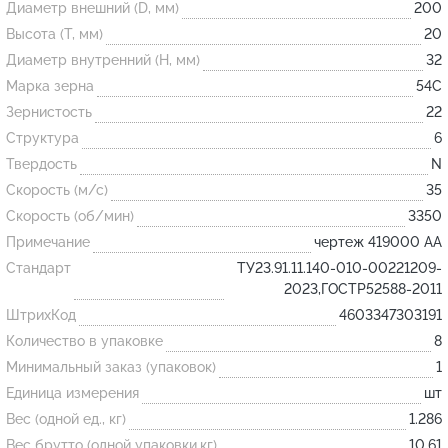
Диаметр внешний (D, мм)
200
Высота (T, мм)
20
Огнеупорные
Диаметр внутренний (H, мм)
32
изделия
Марка зерна
54С
Скачать каталог
Зернистость
22
Структура
6
Тигель
Твердость
N
Муфель
Скорость (м/с)
35
Черпак
Скорость (об/мин)
3350
Шербер
Примечание
чертеж 419000 АА
Трубка
Стандарт
ТУ23.91.11.140-010-00221209-
2023,ГОСТР52588-2011
Стержень
ШтрихКод
4603347303191
Пробка
Количество в упаковке
8
Подставка
Минимальный заказ (упаковок)
1
Единица измерения
шт
Лодочка
Вес (одной ед., кг)
1.286
Контакт
Вес брутто (одной упаковки,кг)
10.61