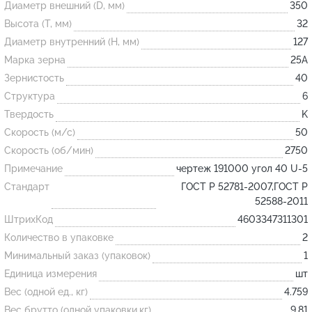
Диаметр внешний (D, мм)
350
Высота (T, мм)
32
Огнеупорные
Диаметр внутренний (H, мм)
127
изделия
Марка зерна
25А
Скачать каталог
Зернистость
40
Структура
6
Тигель
Твердость
K
Муфель
Скорость (м/с)
50
Черпак
Скорость (об/мин)
2750
Шербер
Примечание
чертеж 191000 угол 40 U-5
Трубка
Стандарт
ГОСТ Р 52781-2007,ГОСТ Р
52588-2011
Стержень
ШтрихКод
4603347311301
Пробка
Количество в упаковке
2
Подставка
Минимальный заказ (упаковок)
1
Единица измерения
шт
Лодочка
Вес (одной ед., кг)
4.759
Контакт
Вес брутто (одной упаковки,кг)
9.81