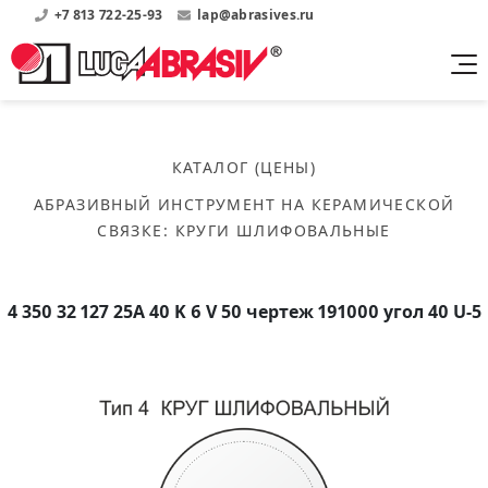
+7 813 722-25-93
lap@abrasives.ru
Продукция
Поддержка
Абразивы на
О компании
бакелитовой связке
КАТАЛОГ (ЦЕНЫ)
Прайсы
Где купить?
Скачать каталог
АБРАЗИВНЫЙ ИНСТРУМЕНТ НА КЕРАМИЧЕСКОЙ
Скачать прайсы на нашу продукцию
О нас
Контакты
СВЯЗКЕ
:
КРУГИ ШЛИФОВАЛЬНЫЕ
Круги шлифовальные
Информация о заводе
Каталоги
Круги отрезные
Войти
Скачать каталоги продукции
История
Сегменты шлифовальные
4 350 32 127 25А 40 K 6 V 50 чертеж 191000 угол 40 U-5
История завода
Бруски шлифовальные
Справочники
Абразивы на
Нормативные документы, ГОСТы, Инструкции по
Партнеры
керамической связке
эсплуатации
Список партнеров завода
Скачать каталог
Круги шлифовальные
Публикации
Мероприятия