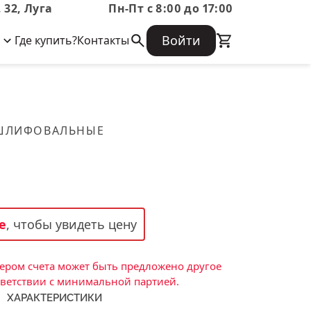
 32, Луга
Пн-Пт с 8:00 до 17:00
Войти
Где купить?
Контакты
Корпоративная информация
Огнеупорные
Часто задаваемые вопросы
Бухгалтерская отчетность,
изделия
Информация о размещении заказа,
Информация для акционеров,
сроках изготовения, возврате
Документы о праве собственности
товара, контактной информации, и
Скачать каталог
 ШЛИФОВАЛЬНЫЕ
многое другое.
Тигель
Муфель
Черпак
Шербер
е
, чтобы увидеть цену
Трубка
Стержень
ром счета может быть предложено другое
Пробка
тветствии с минимальной партией.
ХАРАКТЕРИСТИКИ
Подставка