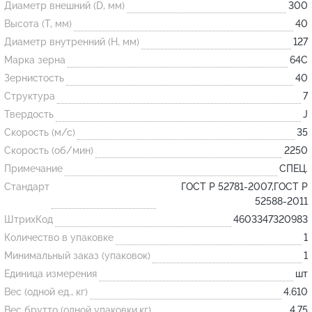
Диаметр внешний (D, мм)
300
Высота (T, мм)
40
Огнеупорные
Диаметр внутренний (H, мм)
127
изделия
Марка зерна
64С
Скачать каталог
Зернистость
40
Структура
7
Тигель
Твердость
J
Муфель
Скорость (м/с)
35
Черпак
Скорость (об/мин)
2250
Шербер
Примечание
СПЕЦ.
Трубка
Стандарт
ГОСТ Р 52781-2007,ГОСТ Р
52588-2011
Стержень
ШтрихКод
4603347320983
Пробка
Количество в упаковке
1
Подставка
Минимальный заказ (упаковок)
1
Единица измерения
шт
Лодочка
Вес (одной ед., кг)
4.610
Контакт
Вес брутто (одной упаковки,кг)
4.75