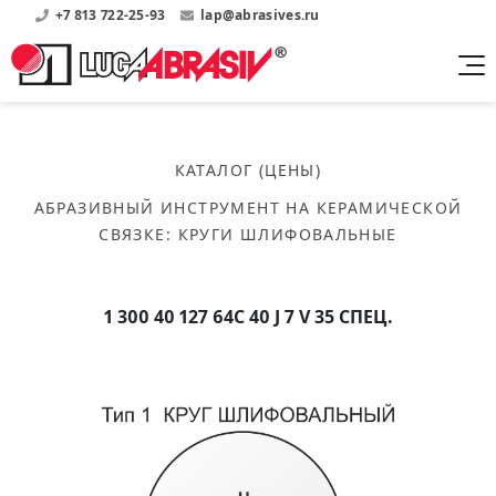
+7 813 722-25-93
lap@abrasives.ru
Продукция
Поддержка
Абразивы на
О компании
бакелитовой связке
КАТАЛОГ (ЦЕНЫ)
Прайсы
Где купить?
Скачать каталог
АБРАЗИВНЫЙ ИНСТРУМЕНТ НА КЕРАМИЧЕСКОЙ
Скачать прайсы на нашу продукцию
О нас
Контакты
СВЯЗКЕ
:
КРУГИ ШЛИФОВАЛЬНЫЕ
Круги шлифовальные
Информация о заводе
Каталоги
Круги отрезные
Войти
Скачать каталоги продукции
История
Сегменты шлифовальные
1 300 40 127 64С 40 J 7 V 35 СПЕЦ.
История завода
Бруски шлифовальные
Справочники
Абразивы на
Нормативные документы, ГОСТы, Инструкции по
Партнеры
керамической связке
эсплуатации
Список партнеров завода
Скачать каталог
Круги шлифовальные
Публикации
Мероприятия