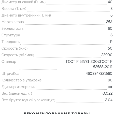
Диаметр внешний (D, мм)
40
Высота (T, мм)
8
Огнеупорные
Диаметр внутренний (H, мм)
6
изделия
Марка зерна
25А
Скачать каталог
Зернистость
60
Структура
6
Тигель
Твердость
P
Муфель
Скорость (м/с)
50
Черпак
Скорость (об/мин)
23900
Шербер
Стандарт
ГОСТ Р 52781-2007,ГОСТ Р
52588-2011
Трубка
ШтрихКод
4603347321560
Стержень
Количество в упаковке
90
Пробка
Единица измерения
шт
Подставка
Вес (одной ед., кг)
0.022
Вес брутто (одной упаковки,кг)
2.04
Лодочка
Контакт
РЕКОМЕНДОВАННЫЕ ТОВАРЫ