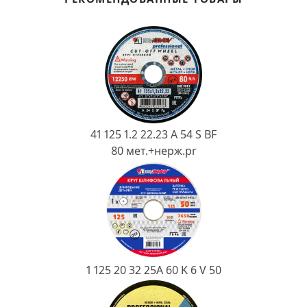
Ковш разливочный
Желоб
Огнеупорная SiC смесь
Крышка
41 125 1.2 22.23 A 54 S BF
80 мет.+нерж.pr
1 125 20 32 25А 60 K 6 V 50