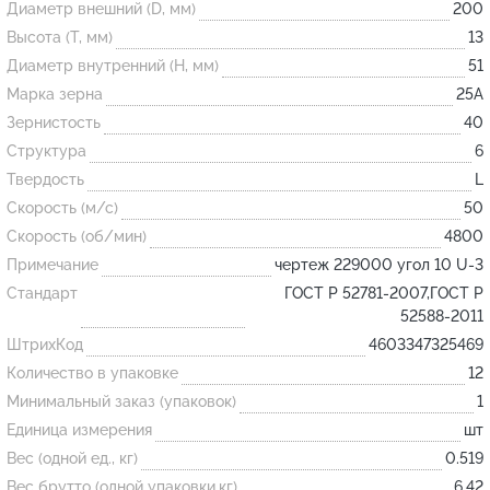
Диаметр внешний (D, мм)
200
Высота (T, мм)
13
Огнеупорные
Диаметр внутренний (H, мм)
51
изделия
Марка зерна
25А
Скачать каталог
Зернистость
40
Структура
6
Тигель
Твердость
L
Муфель
Скорость (м/с)
50
Черпак
Скорость (об/мин)
4800
Шербер
Примечание
чертеж 229000 угол 10 U-3
Трубка
Стандарт
ГОСТ Р 52781-2007,ГОСТ Р
52588-2011
Стержень
ШтрихКод
4603347325469
Пробка
Количество в упаковке
12
Подставка
Минимальный заказ (упаковок)
1
Единица измерения
шт
Лодочка
Вес (одной ед., кг)
0.519
Контакт
Вес брутто (одной упаковки,кг)
6.42