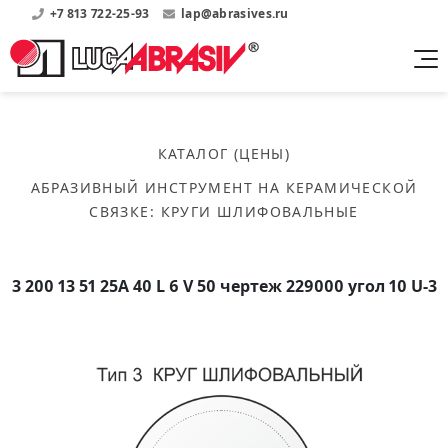
+7 813 722-25-93
lap@abrasives.ru
Продукция
Поддержка
Абразивы на
О компании
бакелитовой связке
КАТАЛОГ (ЦЕНЫ)
Прайсы
Где купить?
Скачать каталог
АБРАЗИВНЫЙ ИНСТРУМЕНТ НА КЕРАМИЧЕСКОЙ
Скачать прайсы на нашу продукцию
О нас
Контакты
СВЯЗКЕ
:
КРУГИ ШЛИФОВАЛЬНЫЕ
Круги шлифовальные
Информация о заводе
Каталоги
Круги отрезные
Войти
Скачать каталоги продукции
История
Сегменты шлифовальные
3 200 13 51 25А 40 L 6 V 50 чертеж 229000 угол 10 U-3
История завода
Бруски шлифовальные
Справочники
Абразивы на
Нормативные документы, ГОСТы, Инструкции по
Партнеры
керамической связке
эсплуатации
Список партнеров завода
Скачать каталог
Круги шлифовальные
Публикации
Мероприятия