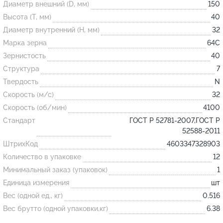
Диаметр внешний (D, мм)
150
Высота (T, мм)
40
Огнеупорные
Диаметр внутренний (H, мм)
32
изделия
Марка зерна
64С
Скачать каталог
Зернистость
40
Структура
7
Тигель
Твердость
N
Муфель
Скорость (м/с)
32
Черпак
Скорость (об/мин)
4100
Шербер
Стандарт
ГОСТ Р 52781-2007,ГОСТ Р
52588-2011
Трубка
ШтрихКод
4603347328903
Стержень
Количество в упаковке
12
Пробка
Минимальный заказ (упаковок)
1
Подставка
Единица измерения
шт
Вес (одной ед., кг)
0.516
Лодочка
Вес брутто (одной упаковки,кг)
6.38
Контакт