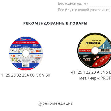
Вес (одной ед., кг)
Вес брутто (одной упаковки,кг)
РЕКОМЕНДОВАННЫЕ ТОВАРЫ
41 125 1 22.23 A 54 S 
1 125 20 32 25А 60 K 6 V 50
мет.+нерж.PROF
рекомендации