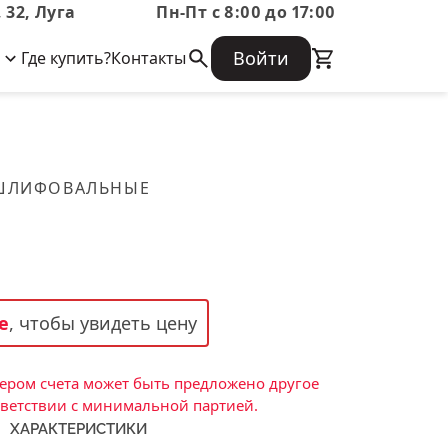
 32, Луга
Пн-Пт с 8:00 до 17:00
Войти
Где купить?
Контакты
Корпоративная информация
Огнеупорные
Часто задаваемые вопросы
Бухгалтерская отчетность,
изделия
Информация о размещении заказа,
Информация для акционеров,
сроках изготовения, возврате
Документы о праве собственности
товара, контактной информации, и
Скачать каталог
 ШЛИФОВАЛЬНЫЕ
многое другое.
Тигель
Муфель
Черпак
Шербер
е
, чтобы увидеть цену
Трубка
Стержень
ром счета может быть предложено другое
Пробка
тветствии с минимальной партией.
ХАРАКТЕРИСТИКИ
Подставка