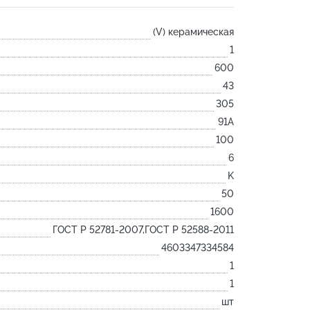
Лодочка
(V) керамическая
Контакт
1
Ковш разливочный
600
Желоб
43
Огнеупорная SiC смесь
305
Крышка
91А
100
6
K
50
1600
ГОСТ Р 52781-2007,ГОСТ Р 52588-2011
4603347334584
1
1
шт