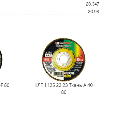
20.347
20.98
BF 80
КЛТ 1 125 22.23 Ткань A 40
80