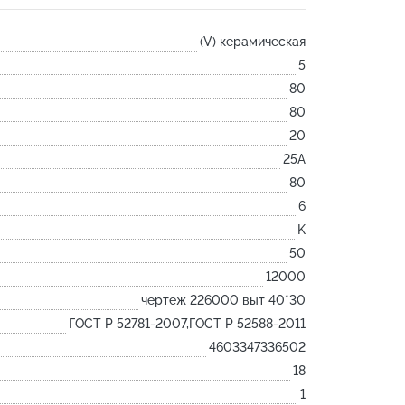
Лодочка
(V) керамическая
Контакт
5
Ковш разливочный
80
Желоб
80
Огнеупорная SiC смесь
20
Крышка
25А
80
6
K
50
12000
чертеж 226000 выт 40*30
ГОСТ Р 52781-2007,ГОСТ Р 52588-2011
4603347336502
18
1