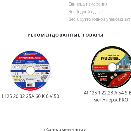
Единица измерения
Вес (одной ед., кг)
Вес брутто (одной упаковки,кг)
РЕКОМЕНДОВАННЫЕ ТОВАРЫ
41 125 1 22.23 A 54 S 
1 125 20 32 25А 60 K 6 V 50
мет.+нерж.PROF
рекомендации