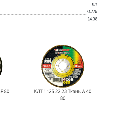
шт
0.775
14.38
BF 80
КЛТ 1 125 22.23 Ткань A 40
80