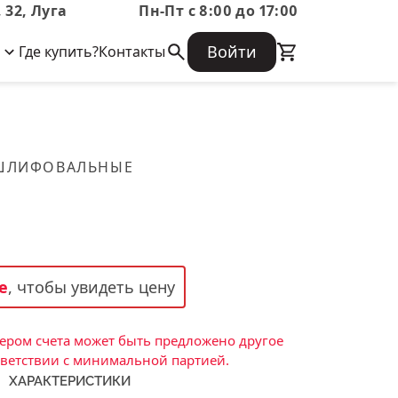
 32, Луга
Пн-Пт с 8:00 до 17:00
Войти
Где купить?
Контакты
Корпоративная информация
Огнеупорные
Часто задаваемые вопросы
Бухгалтерская отчетность,
изделия
Информация о размещении заказа,
Информация для акционеров,
сроках изготовения, возврате
Документы о праве собственности
товара, контактной информации, и
Скачать каталог
 ШЛИФОВАЛЬНЫЕ
многое другое.
Тигель
Муфель
Черпак
Шербер
е
, чтобы увидеть цену
Трубка
Стержень
ром счета может быть предложено другое
Пробка
тветствии с минимальной партией.
ХАРАКТЕРИСТИКИ
Подставка