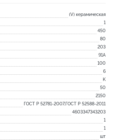
Лодочка
(V) керамическая
Контакт
1
Ковш разливочный
450
Желоб
80
Огнеупорная SiC смесь
203
Крышка
91А
100
6
K
50
2150
ГОСТ Р 52781-2007,ГОСТ Р 52588-2011
4603347343203
1
1
шт