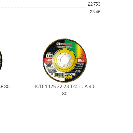
22.753
23.46
BF 80
КЛТ 1 125 22.23 Ткань A 40
80