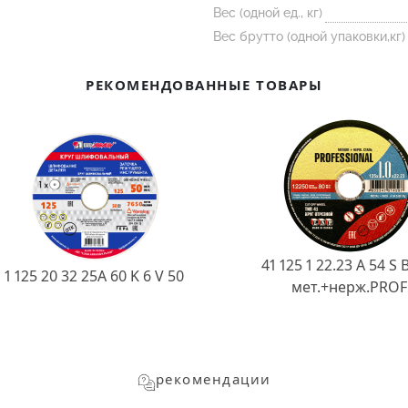
Вес (одной ед., кг)
Вес брутто (одной упаковки,кг)
РЕКОМЕНДОВАННЫЕ ТОВАРЫ
41 125 1 22.23 A 54 S 
1 125 20 32 25А 60 K 6 V 50
мет.+нерж.PROF
рекомендации