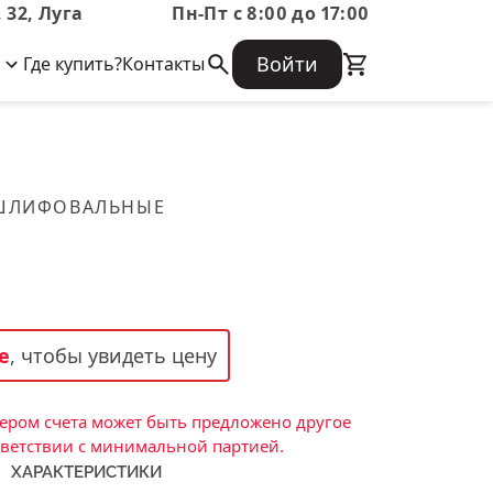
 32, Луга
Пн-Пт с 8:00 до 17:00
Войти
Где купить?
Контакты
Корпоративная информация
Огнеупорные
Часто задаваемые вопросы
Бухгалтерская отчетность,
изделия
Информация о размещении заказа,
Информация для акционеров,
сроках изготовения, возврате
Документы о праве собственности
товара, контактной информации, и
Скачать каталог
 ШЛИФОВАЛЬНЫЕ
многое другое.
Тигель
Муфель
Черпак
Шербер
е
, чтобы увидеть цену
Трубка
Стержень
ром счета может быть предложено другое
Пробка
тветствии с минимальной партией.
ХАРАКТЕРИСТИКИ
Подставка