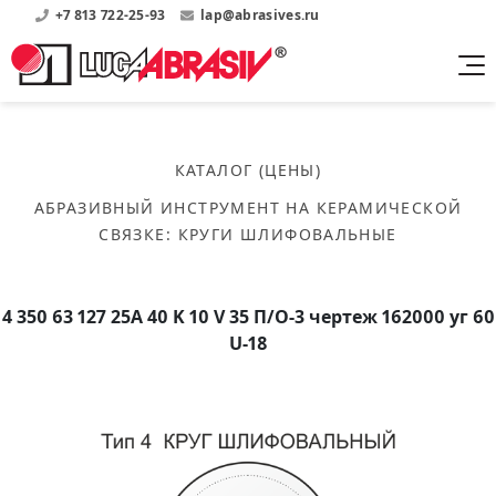
+7 813 722-25-93
lap@abrasives.ru
Продукция
Поддержка
Абразивы на
О компании
бакелитовой связке
КАТАЛОГ (ЦЕНЫ)
Прайсы
Где купить?
Скачать каталог
АБРАЗИВНЫЙ ИНСТРУМЕНТ НА КЕРАМИЧЕСКОЙ
Скачать прайсы на нашу продукцию
О нас
Контакты
СВЯЗКЕ
:
КРУГИ ШЛИФОВАЛЬНЫЕ
Круги шлифовальные
Информация о заводе
Каталоги
Круги отрезные
Войти
Скачать каталоги продукции
История
Сегменты шлифовальные
4 350 63 127 25А 40 K 10 V 35 П/О-3 чертеж 162000 уг 60
История завода
Бруски шлифовальные
U-18
Справочники
Абразивы на
Нормативные документы, ГОСТы, Инструкции по
Партнеры
керамической связке
эсплуатации
Список партнеров завода
Скачать каталог
Круги шлифовальные
Публикации
Мероприятия