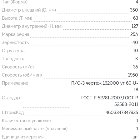
Тип (Форма)
4
Диаметр внешний (D, мм)
350
Огнеупорные
Высота (T, мм)
63
изделия
Диаметр внутренний (H, мм)
127
Скачать каталог
Марка зерна
25А
Зернистость
40
Тигель
Структура
10
Муфель
Твердость
K
Черпак
Скорость (м/с)
35
Шербер
Скорость (об/мин)
1950
Примечание
П/О-3 чертеж 162000 уг 60 U-
Трубка
18
Стержень
Стандарт
ГОСТ Р 52781-2007,ГОСТ Р
Пробка
52588-2011
ШтрихКод
4603347347935
Подставка
Количество в упаковке
1
Лодочка
Минимальный заказ (упаковок)
1
Контакт
Единица измерения
шт