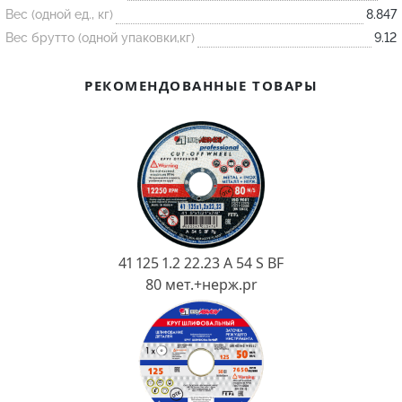
Ковш разливочный
Вес (одной ед., кг)
8.847
Вес брутто (одной упаковки,кг)
9.12
Желоб
Огнеупорная SiC смесь
РЕКОМЕНДОВАННЫЕ ТОВАРЫ
Крышка
41 125 1.2 22.23 A 54 S BF
80 мет.+нерж.pr