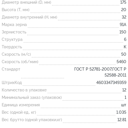
Диаметр внешний (D, мм)
175
Высота (T, мм)
20
Огнеупорные
Диаметр внутренний (H, мм)
32
изделия
Марка зерна
91А
Скачать каталог
Зернистость
150
Структура
6
Тигель
Твердость
K
Муфель
Скорость (м/с)
50
Черпак
Скорость (об/мин)
5460
Шербер
Стандарт
ГОСТ Р 52781-2007,ГОСТ Р
52588-2011
Трубка
ШтрихКод
4603347349359
Стержень
Количество в упаковке
12
Пробка
Минимальный заказ (упаковок)
1
Подставка
Единица измерения
шт
Вес (одной ед., кг)
1.035
Лодочка
Вес брутто (одной упаковки,кг)
12.81
Контакт