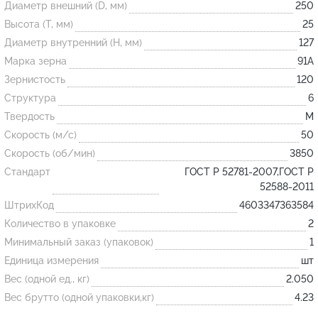
Диаметр внешний (D, мм)
250
Высота (T, мм)
25
Огнеупорные
Диаметр внутренний (H, мм)
127
изделия
Марка зерна
91А
Скачать каталог
Зернистость
120
Структура
6
Тигель
Твердость
M
Муфель
Скорость (м/с)
50
Черпак
Скорость (об/мин)
3850
Шербер
Стандарт
ГОСТ Р 52781-2007,ГОСТ Р
52588-2011
Трубка
ШтрихКод
4603347363584
Стержень
Количество в упаковке
2
Пробка
Минимальный заказ (упаковок)
1
Подставка
Единица измерения
шт
Вес (одной ед., кг)
2.050
Лодочка
Вес брутто (одной упаковки,кг)
4.23
Контакт