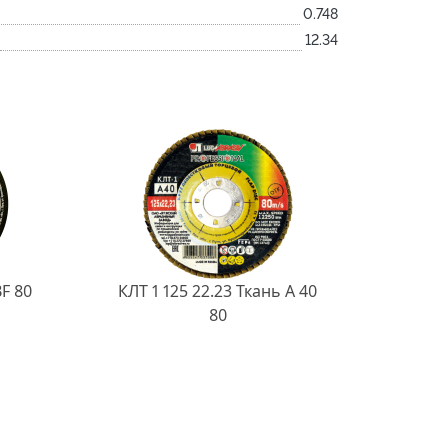
0.748
12.34
BF 80
КЛТ 1 125 22.23 Ткань A 40
80