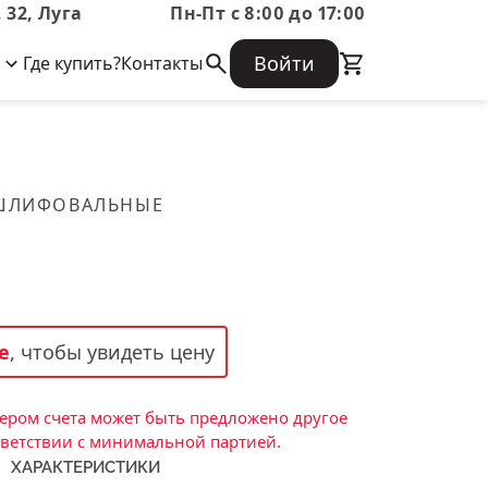
 32, Луга
Пн-Пт с 8:00 до 17:00
Войти
Где купить?
Контакты
Корпоративная информация
Огнеупорные
Часто задаваемые вопросы
Бухгалтерская отчетность,
изделия
Информация о размещении заказа,
Информация для акционеров,
сроках изготовения, возврате
Документы о праве собственности
товара, контактной информации, и
Скачать каталог
 ШЛИФОВАЛЬНЫЕ
многое другое.
Тигель
Муфель
Черпак
Шербер
е
, чтобы увидеть цену
Трубка
Стержень
ром счета может быть предложено другое
Пробка
тветствии с минимальной партией.
ХАРАКТЕРИСТИКИ
Подставка