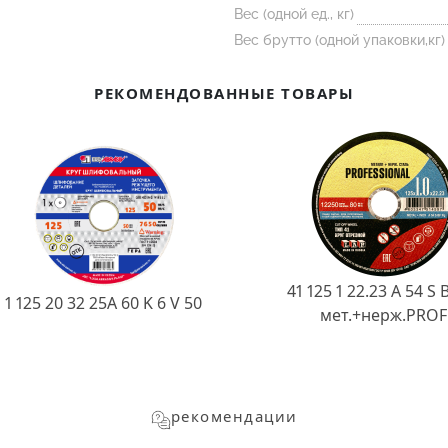
Вес (одной ед., кг)
Вес брутто (одной упаковки,кг)
РЕКОМЕНДОВАННЫЕ ТОВАРЫ
41 125 1 22.23 A 54 S 
1 125 20 32 25А 60 K 6 V 50
мет.+нерж.PROF
рекомендации