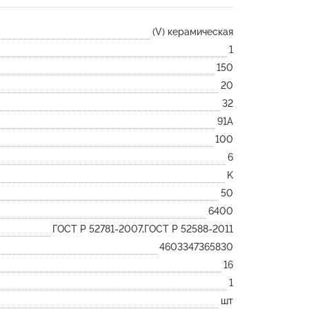
Лодочка
(V) керамическая
Контакт
1
Ковш разливочный
150
Желоб
20
Огнеупорная SiC смесь
32
Крышка
91А
100
6
K
50
6400
ГОСТ Р 52781-2007,ГОСТ Р 52588-2011
4603347365830
16
1
шт