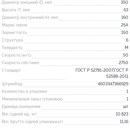
Диаметр внешний (D, мм)
350
Высота (T, мм)
63
Огнеупорные
Диаметр внутренний (H, мм)
160
изделия
Марка зерна
25А
Скачать каталог
Зернистость
150
Структура
6
Тигель
Твердость
M
Муфель
Скорость (м/с)
50
Черпак
Скорость (об/мин)
2750
Шербер
Стандарт
ГОСТ Р 52781-2007,ГОСТ Р
52588-2011
Трубка
ШтрихКод
4603347366929
Стержень
Количество в упаковке
1
Пробка
Минимальный заказ (упаковок)
1
Подставка
Единица измерения
шт
Вес (одной ед., кг)
10.823
Лодочка
Вес брутто (одной упаковки,кг)
11.16
Контакт