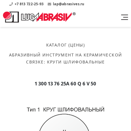
+7 813 722-25-93
lap@abrasives.ru
Продукция
Поддержка
Абразивы на
О компании
бакелитовой связке
КАТАЛОГ (ЦЕНЫ)
Прайсы
Где купить?
Скачать каталог
АБРАЗИВНЫЙ ИНСТРУМЕНТ НА КЕРАМИЧЕСКОЙ
Скачать прайсы на нашу продукцию
О нас
Контакты
СВЯЗКЕ
:
КРУГИ ШЛИФОВАЛЬНЫЕ
Круги шлифовальные
Информация о заводе
Каталоги
Круги отрезные
Войти
Скачать каталоги продукции
История
Сегменты шлифовальные
1 300 13 76 25А 60 Q 6 V 50
История завода
Бруски шлифовальные
Справочники
Абразивы на
Нормативные документы, ГОСТы, Инструкции по
Партнеры
керамической связке
эсплуатации
Список партнеров завода
Скачать каталог
Круги шлифовальные
Публикации
Мероприятия