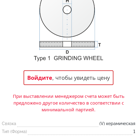
Статьи и публикации о нашей компании
События завода
Сегменты шлифовальные
Бруски шлифовальные
Новости
Головки шлифовальные
Отзывы
Новости компании
Оставьте свой отзыв
Абразивы на
гибкой основе
Связаться с нами
Вакансии
Скачать каталог
Форма обратной связи
Текущие вакансии, Анкета соискателей
Круги лепестковые торцевые
Фибровые диски
Часто задаваемые вопросы
Войдите
, чтобы увидеть цену
Корпоративная информация
Рулоны
Информация о размещении заказа, сроках
Бухгалтерская отчетность, Информация для
изготовения, возврате товара, контактной
акционеров, Документы о праве собственности
При выставлении менеджером счета может быть
информации, и многое другое.
Коралловые
предложено другое количество в соответствии с
круги
минимальной партией.
Связка
(V) керамическая
Круги из нетканого материала
Тип (Форма)
1