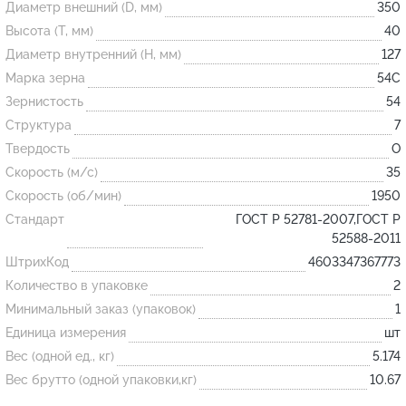
Диаметр внешний (D, мм)
350
Высота (T, мм)
40
Огнеупорные
Диаметр внутренний (H, мм)
127
изделия
Марка зерна
54С
Скачать каталог
Зернистость
54
Структура
7
Тигель
Твердость
O
Муфель
Скорость (м/с)
35
Черпак
Скорость (об/мин)
1950
Шербер
Стандарт
ГОСТ Р 52781-2007,ГОСТ Р
52588-2011
Трубка
ШтрихКод
4603347367773
Стержень
Количество в упаковке
2
Пробка
Минимальный заказ (упаковок)
1
Подставка
Единица измерения
шт
Вес (одной ед., кг)
5.174
Лодочка
Вес брутто (одной упаковки,кг)
10.67
Контакт