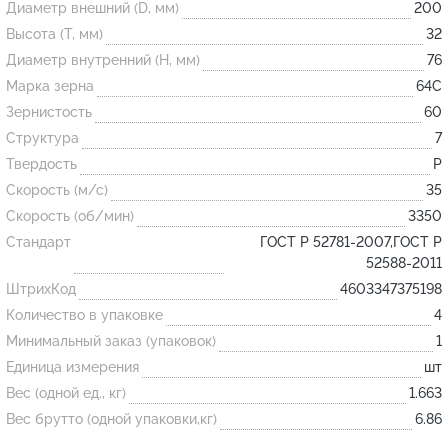
Диаметр внешний (D, мм)
200
Высота (T, мм)
32
Огнеупорные
Диаметр внутренний (H, мм)
76
изделия
Марка зерна
64С
Скачать каталог
Зернистость
60
Структура
7
Тигель
Твердость
P
Муфель
Скорость (м/с)
35
Черпак
Скорость (об/мин)
3350
Шербер
Стандарт
ГОСТ Р 52781-2007,ГОСТ Р
52588-2011
Трубка
ШтрихКод
4603347375198
Стержень
Количество в упаковке
4
Пробка
Минимальный заказ (упаковок)
1
Подставка
Единица измерения
шт
Вес (одной ед., кг)
1.663
Лодочка
Вес брутто (одной упаковки,кг)
6.86
Контакт