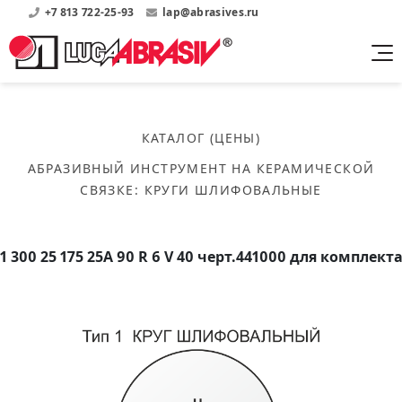
+7 813 722-25-93
lap@abrasives.ru
Продукция
Поддержка
Абразивы на
О компании
бакелитовой связке
КАТАЛОГ (ЦЕНЫ)
Прайсы
Где купить?
Скачать каталог
АБРАЗИВНЫЙ ИНСТРУМЕНТ НА КЕРАМИЧЕСКОЙ
Скачать прайсы на нашу продукцию
О нас
Контакты
СВЯЗКЕ
:
КРУГИ ШЛИФОВАЛЬНЫЕ
Круги шлифовальные
Информация о заводе
Каталоги
Круги отрезные
Войти
Скачать каталоги продукции
История
Сегменты шлифовальные
1 300 25 175 25А 90 R 6 V 40 черт.441000 для комплект
История завода
Бруски шлифовальные
Справочники
Абразивы на
Нормативные документы, ГОСТы, Инструкции по
Партнеры
керамической связке
эсплуатации
Список партнеров завода
Скачать каталог
Круги шлифовальные
Публикации
Мероприятия