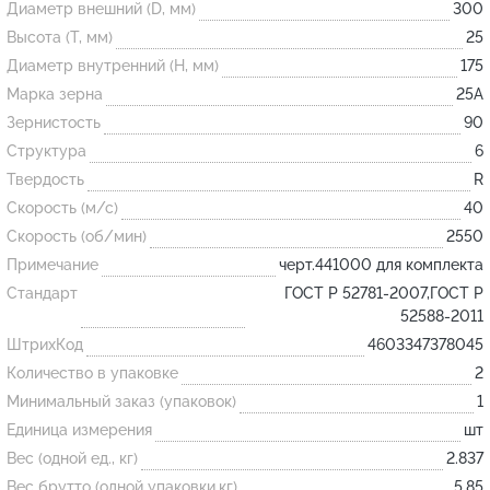
Диаметр внешний (D, мм)
300
Высота (T, мм)
25
Огнеупорные
Диаметр внутренний (H, мм)
175
изделия
Марка зерна
25А
Скачать каталог
Зернистость
90
Структура
6
Тигель
Твердость
R
Муфель
Скорость (м/с)
40
Черпак
Скорость (об/мин)
2550
Шербер
Примечание
черт.441000 для комплекта
Трубка
Стандарт
ГОСТ Р 52781-2007,ГОСТ Р
52588-2011
Стержень
ШтрихКод
4603347378045
Пробка
Количество в упаковке
2
Подставка
Минимальный заказ (упаковок)
1
Единица измерения
шт
Лодочка
Вес (одной ед., кг)
2.837
Контакт
Вес брутто (одной упаковки,кг)
5.85