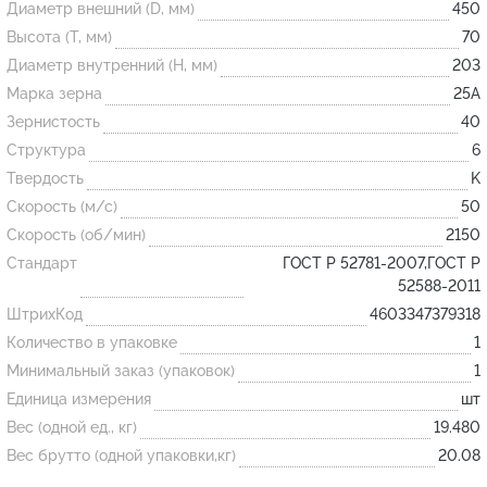
Диаметр внешний (D, мм)
450
Высота (T, мм)
70
Огнеупорные
Диаметр внутренний (H, мм)
203
изделия
Марка зерна
25А
Скачать каталог
Зернистость
40
Структура
6
Тигель
Твердость
K
Муфель
Скорость (м/с)
50
Черпак
Скорость (об/мин)
2150
Шербер
Стандарт
ГОСТ Р 52781-2007,ГОСТ Р
52588-2011
Трубка
ШтрихКод
4603347379318
Стержень
Количество в упаковке
1
Пробка
Минимальный заказ (упаковок)
1
Подставка
Единица измерения
шт
Вес (одной ед., кг)
19.480
Лодочка
Вес брутто (одной упаковки,кг)
20.08
Контакт