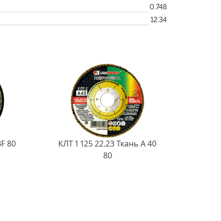
0.748
12.34
BF 80
КЛТ 1 125 22.23 Ткань A 40
80