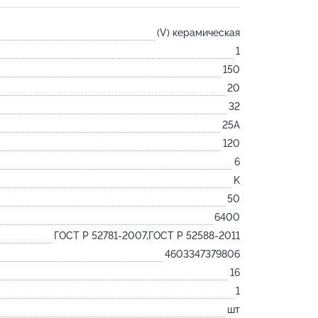
Лодочка
(V) керамическая
Контакт
1
Ковш разливочный
150
Желоб
20
Огнеупорная SiC смесь
32
Крышка
25А
120
6
K
50
6400
ГОСТ Р 52781-2007,ГОСТ Р 52588-2011
4603347379806
16
1
шт