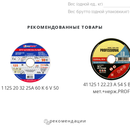
Вес (одной ед., кг)
Вес брутто (одной упаковки,кг)
РЕКОМЕНДОВАННЫЕ ТОВАРЫ
41 125 1 22.23 A 54 S 
1 125 20 32 25А 60 K 6 V 50
мет.+нерж.PROF
рекомендации