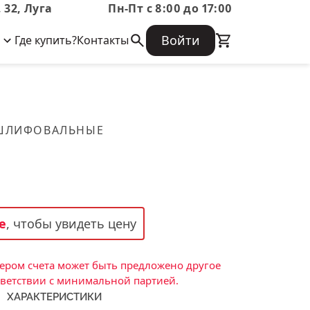
 32, Луга
Пн-Пт с 8:00 до 17:00
Войти
Где купить?
Контакты
Корпоративная информация
Огнеупорные
Часто задаваемые вопросы
Бухгалтерская отчетность,
изделия
Информация о размещении заказа,
Информация для акционеров,
сроках изготовения, возврате
Документы о праве собственности
товара, контактной информации, и
Скачать каталог
 ШЛИФОВАЛЬНЫЕ
многое другое.
Тигель
Муфель
Черпак
Шербер
е
, чтобы увидеть цену
Трубка
Стержень
ром счета может быть предложено другое
Пробка
тветствии с минимальной партией.
ХАРАКТЕРИСТИКИ
Подставка