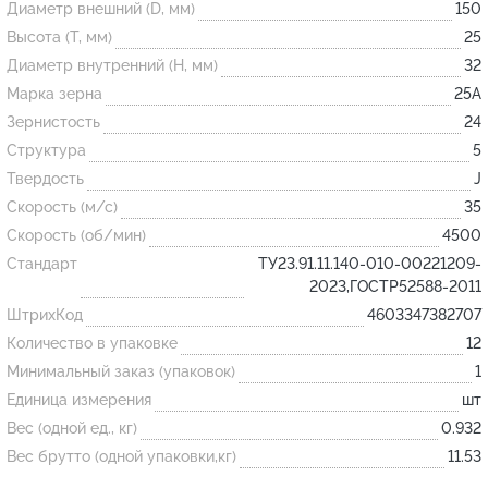
Диаметр внешний (D, мм)
150
Высота (T, мм)
25
Огнеупорные
Диаметр внутренний (H, мм)
32
изделия
Марка зерна
25А
Скачать каталог
Зернистость
24
Структура
5
Тигель
Твердость
J
Муфель
Скорость (м/с)
35
Черпак
Скорость (об/мин)
4500
Шербер
Стандарт
ТУ23.91.11.140-010-00221209-
2023,ГОСТР52588-2011
Трубка
ШтрихКод
4603347382707
Стержень
Количество в упаковке
12
Пробка
Минимальный заказ (упаковок)
1
Подставка
Единица измерения
шт
Вес (одной ед., кг)
0.932
Лодочка
Вес брутто (одной упаковки,кг)
11.53
Контакт