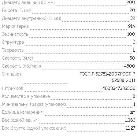
Диаметр внешний (D, мм)
200
Высота (T, мм)
20
Огнеупорные
Диаметр внутренний (H, мм)
32
изделия
Марка зерна
91А
Скачать каталог
Зернистость
100
Структура
6
Тигель
Твердость
L
Муфель
Скорость (м/с)
50
Черпак
Скорость (об/мин)
4800
Шербер
Стандарт
ГОСТ Р 52781-2007,ГОСТ Р
52588-2011
Трубка
ШтрихКод
4603347383506
Стержень
Количество в упаковке
8
Пробка
Минимальный заказ (упаковок)
1
Подставка
Единица измерения
шт
Вес (одной ед., кг)
1.366
Лодочка
Вес брутто (одной упаковки,кг)
11.27
Контакт