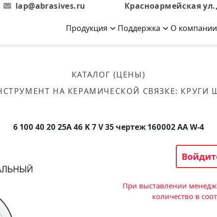
lap@abrasives.ru
Красноармейская ул.,
Продукция
Поддержка
О компании
Абразивы на
Новости
Отзывы
й связке
кументы, ГОСТы,
ов завода
гибкой основе
Новости компании
Оставьте свой отзыв
КАТАЛОГ (ЦЕНЫ)
эсплуатации
лог
Скачать каталог
НСТРУМЕНТ НА КЕРАМИЧЕСКОЙ СВЯЗКЕ
:
КРУГИ
Связаться с нами
Вакансии
вальные
Круги лепестковые торцевые
Форма обратной связи
Текущие вакансии, Анкета
кации о нашей
соискателей
ифовальные
Фибровые диски
6 100 40 20 25А 46 K 7 V 35 чертеж 160002 АА W-4
овальные
Рулоны
фовальные
Войдит
Коралловые
круги
При выставлении менедже
количество в соо
Круги из нетканого материала