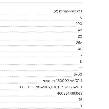
Лодочка
(V) керамическая
Контакт
6
Ковш разливочный
100
Желоб
40
Огнеупорная SiC смесь
20
Крышка
25А
46
7
K
35
6700
чертеж 160002 АА W-4
ГОСТ Р 52781-2007,ГОСТ Р 52588-2011
4603347383513
16
1