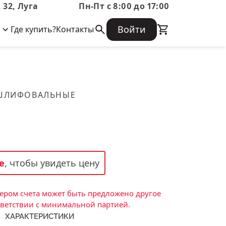
 32, Луга
Пн-Пт с 8:00 до 17:00
Войти
Где купить?
Контакты
Корпоративная информация
Огнеупорные
Часто задаваемые вопросы
Бухгалтерская отчетность,
изделия
Информация о размещении заказа,
Информация для акционеров,
сроках изготовения, возврате
Документы о праве собственности
товара, контактной информации, и
Скачать каталог
 ШЛИФОВАЛЬНЫЕ
многое другое.
Тигель
Муфель
Черпак
Шербер
е
, чтобы увидеть цену
Трубка
Стержень
ром счета может быть предложено другое
Пробка
тветствии с минимальной партией.
ХАРАКТЕРИСТИКИ
Подставка