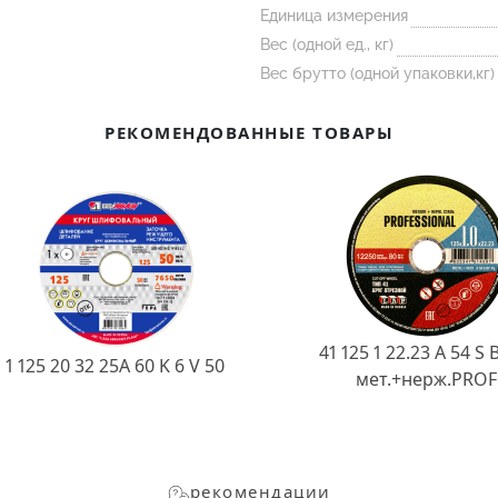
Единица измерения
Вес (одной ед., кг)
Вес брутто (одной упаковки,кг)
РЕКОМЕНДОВАННЫЕ ТОВАРЫ
41 125 1 22.23 A 54 S 
1 125 20 32 25А 60 K 6 V 50
мет.+нерж.PROF
рекомендации