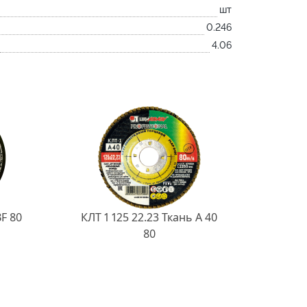
шт
0.246
4.06
BF 80
КЛТ 1 125 22.23 Ткань A 40
80