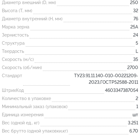
Диаметр внешний (D, мм)
250
Высота (T, мм)
32
Огнеупорные
Диаметр внутренний (H, мм)
76
изделия
Марка зерна
25А
Скачать каталог
Зернистость
24
Структура
5
Тигель
Твердость
L
Муфель
Скорость (м/с)
35
Черпак
Скорость (об/мин)
2700
Шербер
Стандарт
ТУ23.91.11.140-010-00221209-
2023,ГОСТР52588-2011
Трубка
ШтрихКод
4603347387054
Стержень
Количество в упаковке
2
Пробка
Минимальный заказ (упаковок)
1
Подставка
Единица измерения
шт
Вес (одной ед., кг)
3.251
Лодочка
Вес брутто (одной упаковки,кг)
6.70
Контакт