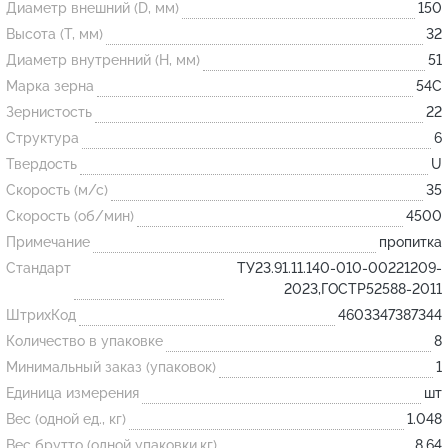
Диаметр внешний (D, мм)
150
Высота (T, мм)
32
Огнеупорные
Диаметр внутренний (H, мм)
51
изделия
Марка зерна
54С
Скачать каталог
Зернистость
22
Структура
6
Тигель
Твердость
U
Муфель
Скорость (м/с)
35
Черпак
Скорость (об/мин)
4500
Шербер
Примечание
пропитка
Трубка
Стандарт
ТУ23.91.11.140-010-00221209-
2023,ГОСТР52588-2011
Стержень
ШтрихКод
4603347387344
Пробка
Количество в упаковке
8
Подставка
Минимальный заказ (упаковок)
1
Единица измерения
шт
Лодочка
Вес (одной ед., кг)
1.048
Контакт
Вес брутто (одной упаковки,кг)
8.64