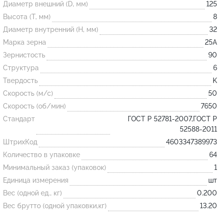
Диаметр внешний (D, мм)
125
Высота (T, мм)
8
Огнеупорные
Диаметр внутренний (H, мм)
32
изделия
Марка зерна
25А
Скачать каталог
Зернистость
90
Структура
6
Тигель
Твердость
K
Муфель
Скорость (м/с)
50
Черпак
Скорость (об/мин)
7650
Шербер
Стандарт
ГОСТ Р 52781-2007,ГОСТ Р
52588-2011
Трубка
ШтрихКод
4603347389973
Стержень
Количество в упаковке
64
Пробка
Минимальный заказ (упаковок)
1
Подставка
Единица измерения
шт
Вес (одной ед., кг)
0.200
Лодочка
Вес брутто (одной упаковки,кг)
13.20
Контакт