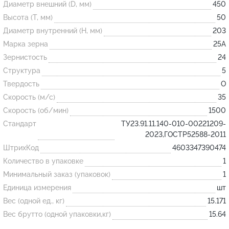
Диаметр внешний (D, мм)
450
Высота (T, мм)
50
Огнеупорные
Диаметр внутренний (H, мм)
203
изделия
Марка зерна
25А
Скачать каталог
Зернистость
24
Структура
5
Тигель
Твердость
O
Муфель
Скорость (м/с)
35
Черпак
Скорость (об/мин)
1500
Шербер
Стандарт
ТУ23.91.11.140-010-00221209-
2023,ГОСТР52588-2011
Трубка
ШтрихКод
4603347390474
Стержень
Количество в упаковке
1
Пробка
Минимальный заказ (упаковок)
1
Подставка
Единица измерения
шт
Вес (одной ед., кг)
15.171
Лодочка
Вес брутто (одной упаковки,кг)
15.64
Контакт