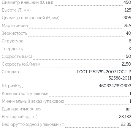
Диаметр внешний (D, мм)
450
Высота (T, мм)
125
Огнеупорные
Диаметр внутренний (H, мм)
305
изделия
Марка зерна
25А
Скачать каталог
Зернистость
40
Структура
6
Тигель
Твердость
K
Муфель
Скорость (м/с)
50
Черпак
Скорость (об/мин)
2150
Шербер
Стандарт
ГОСТ Р 52781-2007,ГОСТ Р
52588-2011
Трубка
ШтрихКод
4603347390603
Стержень
Количество в упаковке
1
Пробка
Минимальный заказ (упаковок)
1
Подставка
Единица измерения
шт
Вес (одной ед., кг)
23.132
Лодочка
Вес брутто (одной упаковки,кг)
23.85
Контакт