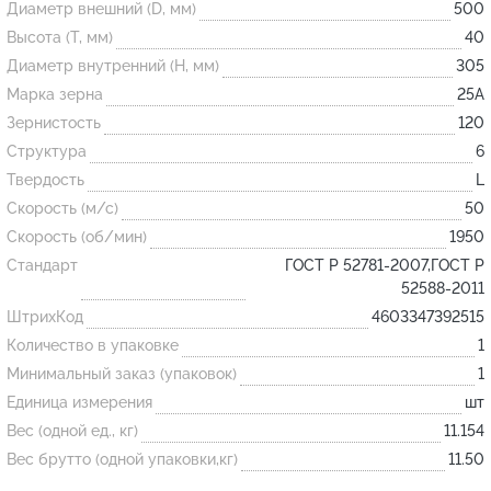
Диаметр внешний (D, мм)
500
Высота (T, мм)
40
Огнеупорные
Диаметр внутренний (H, мм)
305
изделия
Марка зерна
25А
Скачать каталог
Зернистость
120
Структура
6
Тигель
Твердость
L
Муфель
Скорость (м/с)
50
Черпак
Скорость (об/мин)
1950
Шербер
Стандарт
ГОСТ Р 52781-2007,ГОСТ Р
52588-2011
Трубка
ШтрихКод
4603347392515
Стержень
Количество в упаковке
1
Пробка
Минимальный заказ (упаковок)
1
Подставка
Единица измерения
шт
Вес (одной ед., кг)
11.154
Лодочка
Вес брутто (одной упаковки,кг)
11.50
Контакт