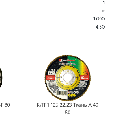
1
шт
1.090
4.50
BF 80
КЛТ 1 125 22.23 Ткань A 40
80