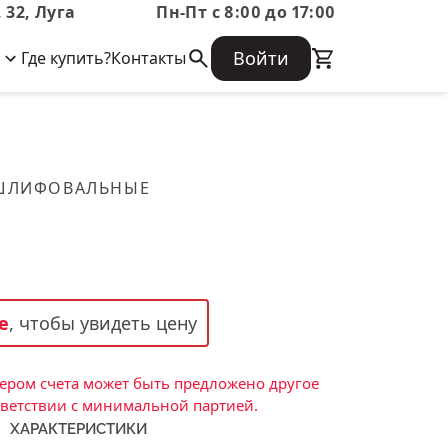
 32, Луга
Пн-Пт с 8:00 до 17:00
Войти
Где купить?
Контакты
Корпоративная информация
Огнеупорные
Часто задаваемые вопросы
Бухгалтерская отчетность,
изделия
Информация о размещении заказа,
Информация для акционеров,
сроках изготовения, возврате
Документы о праве собственности
товара, контактной информации, и
Скачать каталог
 ШЛИФОВАЛЬНЫЕ
многое другое.
Тигель
Муфель
Черпак
Шербер
е
, чтобы увидеть цену
Трубка
Стержень
ром счета может быть предложено другое
Пробка
тветствии с минимальной партией.
ХАРАКТЕРИСТИКИ
Подставка