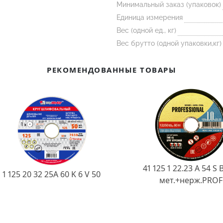
Минимальный заказ (упаковок)
Единица измерения
Вес (одной ед., кг)
Вес брутто (одной упаковки,кг)
РЕКОМЕНДОВАННЫЕ ТОВАРЫ
41 125 1 22.23 A 54 S 
1 125 20 32 25А 60 K 6 V 50
мет.+нерж.PROF