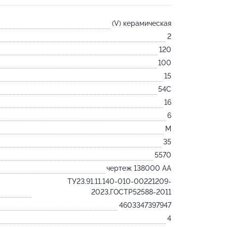
Лодочка
(V) керамическая
Контакт
2
Ковш разливочный
120
Желоб
100
Огнеупорная SiC смесь
15
Крышка
54С
16
6
M
35
5570
чертеж 138000 АА
ТУ23.91.11.140-010-00221209-
2023,ГОСТР52588-2011
4603347397947
4