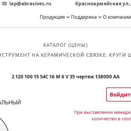
lap@abrasives.ru
Красноармейская ул.,
Продукция
Поддержка
О компании
Абразивы на
Новости
Отзывы
й связке
кументы, ГОСТы,
ов завода
гибкой основе
Новости компании
Оставьте свой отзыв
КАТАЛОГ (ЦЕНЫ)
эсплуатации
лог
Скачать каталог
НСТРУМЕНТ НА КЕРАМИЧЕСКОЙ СВЯЗКЕ
:
КРУГИ
Связаться с нами
Вакансии
вальные
Круги лепестковые торцевые
Форма обратной связи
Текущие вакансии, Анкета
кации о нашей
соискателей
ифовальные
Фибровые диски
2 120 100 15 54С 16 M 6 V 35 чертеж 138000 АА
овальные
Рулоны
фовальные
Войдит
Коралловые
круги
При выставлении менедже
количество в соо
Круги из нетканого материала