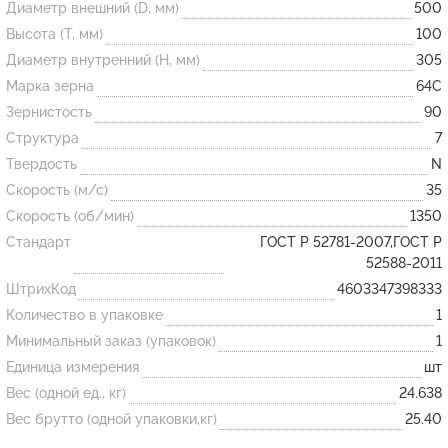
Диаметр внешний (D, мм)
500
Высота (T, мм)
100
Огнеупорные
Диаметр внутренний (H, мм)
305
изделия
Марка зерна
64С
Скачать каталог
Зернистость
90
Структура
7
Тигель
Твердость
N
Муфель
Скорость (м/с)
35
Черпак
Скорость (об/мин)
1350
Шербер
Стандарт
ГОСТ Р 52781-2007,ГОСТ Р
52588-2011
Трубка
ШтрихКод
4603347398333
Стержень
Количество в упаковке
1
Пробка
Минимальный заказ (упаковок)
1
Подставка
Единица измерения
шт
Вес (одной ед., кг)
24.638
Лодочка
Вес брутто (одной упаковки,кг)
25.40
Контакт