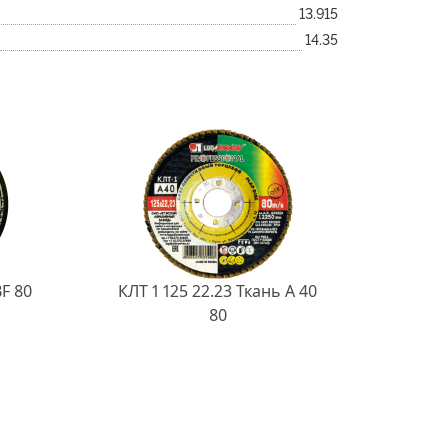
13.915
14.35
BF 80
КЛТ 1 125 22.23 Ткань A 40
80