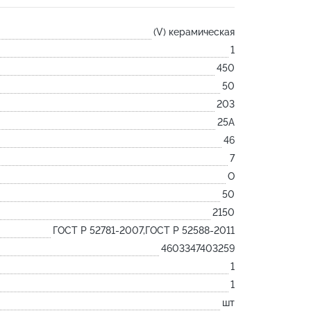
Лодочка
(V) керамическая
Контакт
1
Ковш разливочный
450
Желоб
50
Огнеупорная SiC смесь
203
Крышка
25А
46
7
O
50
2150
ГОСТ Р 52781-2007,ГОСТ Р 52588-2011
4603347403259
1
1
шт