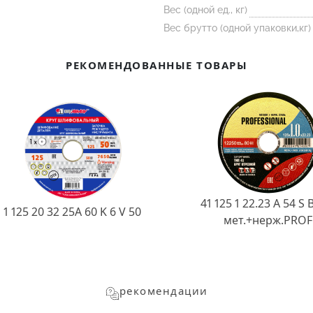
Вес (одной ед., кг)
Вес брутто (одной упаковки,кг)
РЕКОМЕНДОВАННЫЕ ТОВАРЫ
41 125 1 22.23 A 54 S 
1 125 20 32 25А 60 K 6 V 50
мет.+нерж.PROF
рекомендации