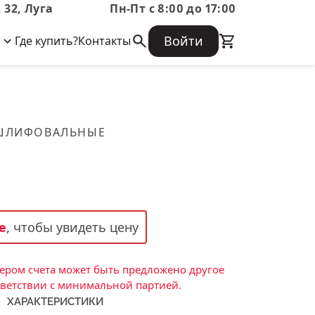
 32, Луга
Пн-Пт с 8:00 до 17:00
Войти
Где купить?
Контакты
Корпоративная информация
Огнеупорные
Часто задаваемые вопросы
Бухгалтерская отчетность,
изделия
Информация о размещении заказа,
Информация для акционеров,
сроках изготовения, возврате
Документы о праве собственности
товара, контактной информации, и
Скачать каталог
 ШЛИФОВАЛЬНЫЕ
многое другое.
Тигель
Муфель
Черпак
Шербер
е
, чтобы увидеть цену
Трубка
Стержень
ром счета может быть предложено другое
Пробка
тветствии с минимальной партией.
ХАРАКТЕРИСТИКИ
Подставка