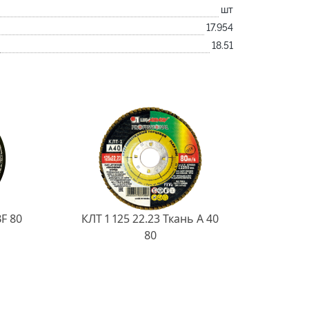
шт
17.954
18.51
BF 80
КЛТ 1 125 22.23 Ткань A 40
80