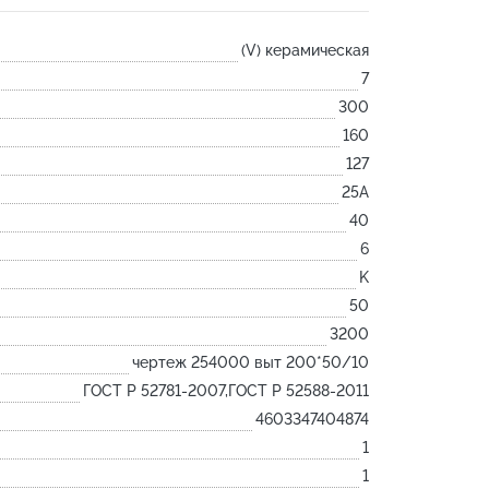
Лодочка
(V) керамическая
Контакт
7
Ковш разливочный
300
Желоб
160
Огнеупорная SiC смесь
127
Крышка
25А
40
6
K
50
3200
чертеж 254000 выт 200*50/10
ГОСТ Р 52781-2007,ГОСТ Р 52588-2011
4603347404874
1
1