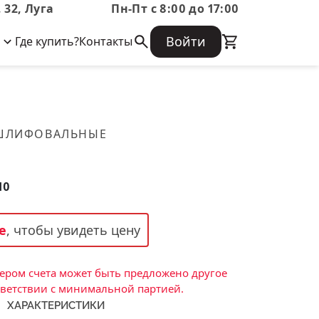
 32, Луга
Пн-Пт с 8:00 до 17:00
Войти
Где купить?
Контакты
Корпоративная информация
Огнеупорные
Часто задаваемые вопросы
Бухгалтерская отчетность,
изделия
Информация о размещении заказа,
Информация для акционеров,
сроках изготовения, возврате
Документы о праве собственности
товара, контактной информации, и
Скачать каталог
 ШЛИФОВАЛЬНЫЕ
многое другое.
Тигель
Муфель
10
Черпак
Шербер
е
, чтобы увидеть цену
Трубка
Стержень
ром счета может быть предложено другое
Пробка
тветствии с минимальной партией.
ХАРАКТЕРИСТИКИ
Подставка