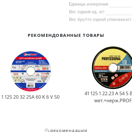
Единица измерения
Вес (одной ед., кг)
Вес брутто (одной упаковки,кг)
РЕКОМЕНДОВАННЫЕ ТОВАРЫ
41 125 1 22.23 A 54 S 
1 125 20 32 25А 60 K 6 V 50
мет.+нерж.PROF
рекомендации