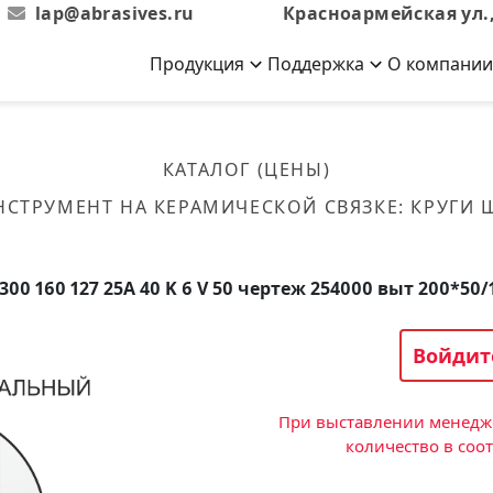
lap@abrasives.ru
Красноармейская ул.,
Продукция
Поддержка
О компании
Абразивы на
Новости
Отзывы
й связке
кументы, ГОСТы,
ов завода
гибкой основе
Новости компании
Оставьте свой отзыв
КАТАЛОГ (ЦЕНЫ)
эсплуатации
лог
Скачать каталог
НСТРУМЕНТ НА КЕРАМИЧЕСКОЙ СВЯЗКЕ
:
КРУГИ
Связаться с нами
Вакансии
вальные
Круги лепестковые торцевые
Форма обратной связи
Текущие вакансии, Анкета
кации о нашей
соискателей
ифовальные
Фибровые диски
 300 160 127 25А 40 K 6 V 50 чертеж 254000 выт 200*50/
овальные
Рулоны
фовальные
Войдит
Коралловые
круги
При выставлении менедже
количество в соо
Круги из нетканого материала