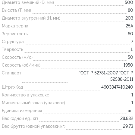
Диаметр внешний (D, мм)
500
Высота (T, мм)
80
Огнеупорные
Диаметр внутренний (H, мм)
203
изделия
Марка зерна
25А
Скачать каталог
Зернистость
60
Структура
7
Тигель
Твердость
L
Муфель
Скорость (м/с)
50
Черпак
Скорость (об/мин)
1950
Шербер
Стандарт
ГОСТ Р 52781-2007,ГОСТ Р
52588-2011
Трубка
ШтрихКод
4603347410240
Стержень
Количество в упаковке
1
Пробка
Минимальный заказ (упаковок)
1
Подставка
Единица измерения
шт
Вес (одной ед., кг)
28.832
Лодочка
Вес брутто (одной упаковки,кг)
29.73
Контакт