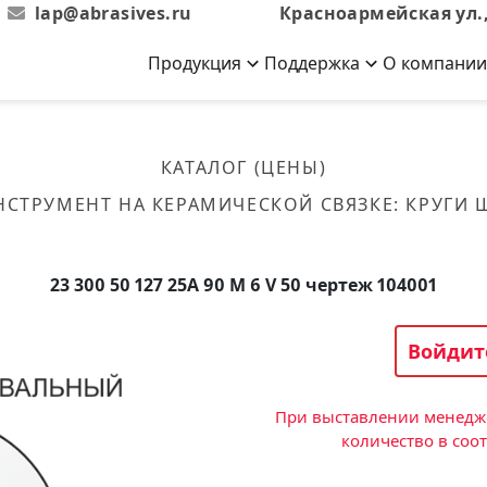
lap@abrasives.ru
Красноармейская ул.,
Продукция
Поддержка
О компании
Абразивы на
Новости
Отзывы
й связке
кументы, ГОСТы,
ов завода
гибкой основе
Новости компании
Оставьте свой отзыв
КАТАЛОГ (ЦЕНЫ)
эсплуатации
лог
Скачать каталог
НСТРУМЕНТ НА КЕРАМИЧЕСКОЙ СВЯЗКЕ
:
КРУГИ
Связаться с нами
Вакансии
вальные
Круги лепестковые торцевые
Форма обратной связи
Текущие вакансии, Анкета
кации о нашей
соискателей
ифовальные
Фибровые диски
23 300 50 127 25А 90 M 6 V 50 чертеж 104001
овальные
Рулоны
фовальные
Войдит
Коралловые
круги
При выставлении менедже
количество в соо
Круги из нетканого материала