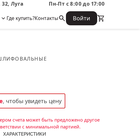
 32, Луга
Пн-Пт с 8:00 до 17:00
Войти
Где купить?
Контакты
Корпоративная информация
Огнеупорные
Часто задаваемые вопросы
Бухгалтерская отчетность,
изделия
Информация о размещении заказа,
Информация для акционеров,
сроках изготовения, возврате
Документы о праве собственности
товара, контактной информации, и
Скачать каталог
 ШЛИФОВАЛЬНЫЕ
многое другое.
Тигель
Муфель
Черпак
Шербер
е
, чтобы увидеть цену
Трубка
Стержень
ром счета может быть предложено другое
Пробка
тветствии с минимальной партией.
ХАРАКТЕРИСТИКИ
Подставка