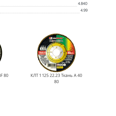
4.840
4.99
BF 80
КЛТ 1 125 22.23 Ткань A 40
80