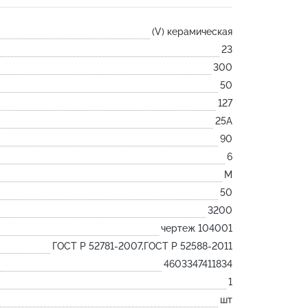
Лодочка
(V) керамическая
Контакт
23
Ковш разливочный
300
Желоб
50
Огнеупорная SiC смесь
127
Крышка
25А
90
6
M
50
3200
чертеж 104001
ГОСТ Р 52781-2007,ГОСТ Р 52588-2011
4603347411834
1
шт