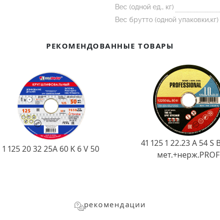
Вес (одной ед., кг)
Вес брутто (одной упаковки,кг)
РЕКОМЕНДОВАННЫЕ ТОВАРЫ
41 125 1 22.23 A 54 S 
1 125 20 32 25А 60 K 6 V 50
мет.+нерж.PROF
рекомендации