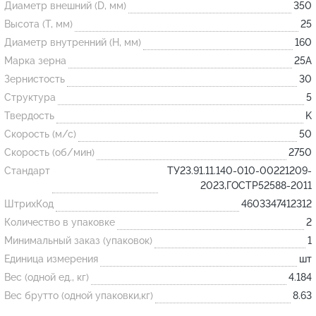
Диаметр внешний (D, мм)
350
Высота (T, мм)
25
Огнеупорные
Диаметр внутренний (H, мм)
160
изделия
Марка зерна
25А
Скачать каталог
Зернистость
30
Структура
5
Тигель
Твердость
K
Муфель
Скорость (м/с)
50
Черпак
Скорость (об/мин)
2750
Шербер
Стандарт
ТУ23.91.11.140-010-00221209-
2023,ГОСТР52588-2011
Трубка
ШтрихКод
4603347412312
Стержень
Количество в упаковке
2
Пробка
Минимальный заказ (упаковок)
1
Подставка
Единица измерения
шт
Вес (одной ед., кг)
4.184
Лодочка
Вес брутто (одной упаковки,кг)
8.63
Контакт