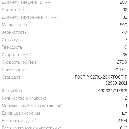
Диаметр внешний (D, мм)
250
Высота (T, мм)
32
Огнеупорные
Диаметр внутренний (H, мм)
32
изделия
Марка зерна
64С
Скачать каталог
Зернистость
40
Структура
7
Тигель
Твердость
O
Муфель
Скорость (м/с)
35
Черпак
Скорость (об/мин)
2700
Шербер
Примечание
СПЕЦ.
Трубка
Стандарт
ГОСТ Р 52781-2007,ГОСТ Р
52588-2011
Стержень
ШтрихКод
4603347412879
Пробка
Количество в упаковке
2
Подставка
Минимальный заказ (упаковок)
1
Единица измерения
шт
Лодочка
Вес (одной ед., кг)
2.974
Контакт
Вес брутто (одной упаковки,кг)
6.13