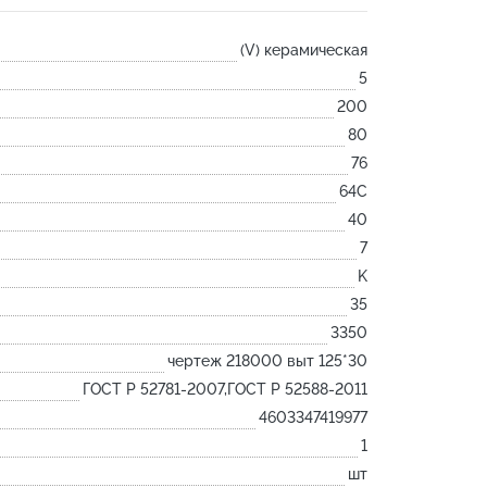
Лодочка
(V) керамическая
Контакт
5
Ковш разливочный
200
Желоб
80
Огнеупорная SiC смесь
76
Крышка
64С
40
7
K
35
3350
чертеж 218000 выт 125*30
ГОСТ Р 52781-2007,ГОСТ Р 52588-2011
4603347419977
1
шт