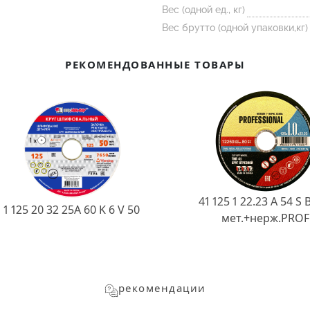
Вес (одной ед., кг)
Вес брутто (одной упаковки,кг)
РЕКОМЕНДОВАННЫЕ ТОВАРЫ
41 125 1 22.23 A 54 S 
1 125 20 32 25А 60 K 6 V 50
мет.+нерж.PROF
рекомендации