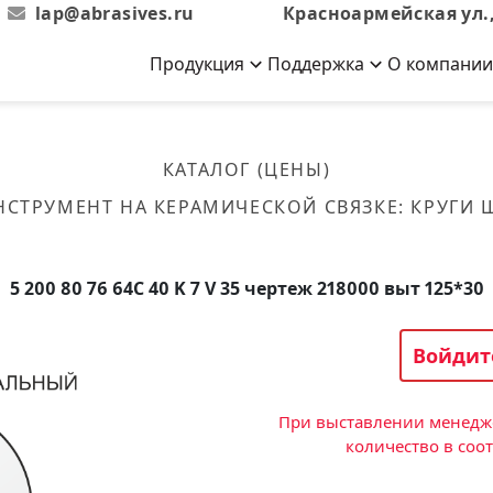
lap@abrasives.ru
Красноармейская ул.,
Продукция
Поддержка
О компании
Абразивы на
Новости
Отзывы
й связке
кументы, ГОСТы,
ов завода
гибкой основе
Новости компании
Оставьте свой отзыв
КАТАЛОГ (ЦЕНЫ)
эсплуатации
лог
Скачать каталог
НСТРУМЕНТ НА КЕРАМИЧЕСКОЙ СВЯЗКЕ
:
КРУГИ
Связаться с нами
Вакансии
вальные
Круги лепестковые торцевые
Форма обратной связи
Текущие вакансии, Анкета
кации о нашей
соискателей
ифовальные
Фибровые диски
5 200 80 76 64С 40 K 7 V 35 чертеж 218000 выт 125*30
овальные
Рулоны
фовальные
Войдит
Коралловые
круги
При выставлении менедже
количество в соо
Круги из нетканого материала