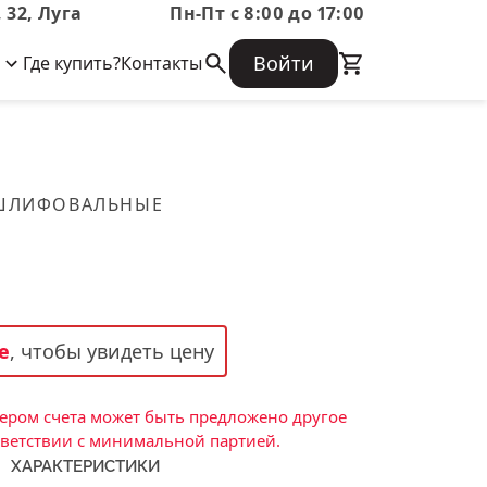
 32, Луга
Пн-Пт с 8:00 до 17:00
Войти
Где купить?
Контакты
Корпоративная информация
Огнеупорные
Часто задаваемые вопросы
Бухгалтерская отчетность,
изделия
Информация о размещении заказа,
Информация для акционеров,
сроках изготовения, возврате
Документы о праве собственности
товара, контактной информации, и
Скачать каталог
 ШЛИФОВАЛЬНЫЕ
многое другое.
Тигель
Муфель
Черпак
Шербер
е
, чтобы увидеть цену
Трубка
Стержень
ром счета может быть предложено другое
Пробка
тветствии с минимальной партией.
ХАРАКТЕРИСТИКИ
Подставка