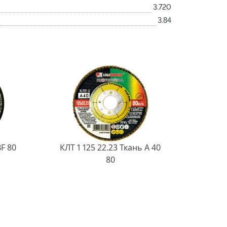
3.720
3.84
BF 80
КЛТ 1 125 22.23 Ткань A 40
80