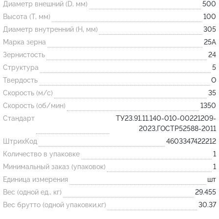
Диаметр внешний (D, мм)
500
Высота (T, мм)
100
Огнеупорные
Диаметр внутренний (H, мм)
305
изделия
Марка зерна
25А
Скачать каталог
Зернистость
24
Структура
5
Тигель
Твердость
O
Муфель
Скорость (м/с)
35
Черпак
Скорость (об/мин)
1350
Шербер
Стандарт
ТУ23.91.11.140-010-00221209-
2023,ГОСТР52588-2011
Трубка
ШтрихКод
4603347422212
Стержень
Количество в упаковке
1
Пробка
Минимальный заказ (упаковок)
1
Подставка
Единица измерения
шт
Вес (одной ед., кг)
29.455
Лодочка
Вес брутто (одной упаковки,кг)
30.37
Контакт