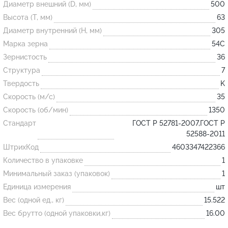
Диаметр внешний (D, мм)
500
Высота (T, мм)
63
Огнеупорные
Диаметр внутренний (H, мм)
305
изделия
Марка зерна
54С
Скачать каталог
Зернистость
36
Структура
7
Тигель
Твердость
K
Муфель
Скорость (м/с)
35
Черпак
Скорость (об/мин)
1350
Шербер
Стандарт
ГОСТ Р 52781-2007,ГОСТ Р
52588-2011
Трубка
ШтрихКод
4603347422366
Стержень
Количество в упаковке
1
Пробка
Минимальный заказ (упаковок)
1
Подставка
Единица измерения
шт
Вес (одной ед., кг)
15.522
Лодочка
Вес брутто (одной упаковки,кг)
16.00
Контакт