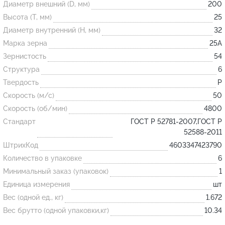
Диаметр внешний (D, мм)
200
Высота (T, мм)
25
Огнеупорные
Диаметр внутренний (H, мм)
32
изделия
Марка зерна
25А
Скачать каталог
Зернистость
54
Структура
6
Тигель
Твердость
P
Муфель
Скорость (м/с)
50
Черпак
Скорость (об/мин)
4800
Шербер
Стандарт
ГОСТ Р 52781-2007,ГОСТ Р
52588-2011
Трубка
ШтрихКод
4603347423790
Стержень
Количество в упаковке
6
Пробка
Минимальный заказ (упаковок)
1
Подставка
Единица измерения
шт
Вес (одной ед., кг)
1.672
Лодочка
Вес брутто (одной упаковки,кг)
10.34
Контакт